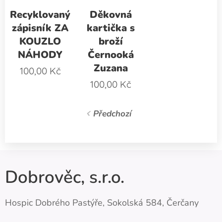
Recyklovaný
Děkovná
zápisník ZA
kartička s
KOUZLO
broží
NÁHODY
Černooká
Zuzana
100,00
Kč
100,00
Kč
Předchozí
Dobrověc, s.r.o.
Hospic Dobrého Pastýře, Sokolská 584, Čerčany