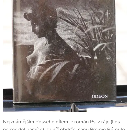
Nejznámějším Posseho dílem je román Psi z ráje (Los
perros del paraíso), za níž obdržel cenu Premio Rómulo