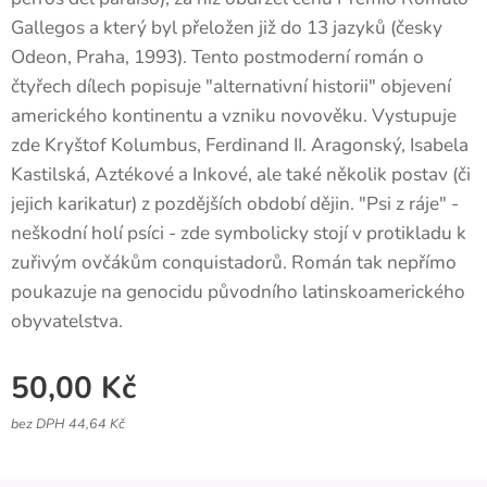
Gallegos a který byl přeložen již do 13 jazyků (česky
Odeon, Praha, 1993). Tento postmoderní román o
čtyřech dílech popisuje "alternativní historii" objevení
amerického kontinentu a vzniku novověku. Vystupuje
zde Kryštof Kolumbus, Ferdinand II. Aragonský, Isabela
Kastilská, Aztékové a Inkové, ale také několik postav (či
jejich karikatur) z pozdějších období dějin. "Psi z ráje" -
neškodní holí psíci - zde symbolicky stojí v protikladu k
zuřivým ovčákům conquistadorů. Román tak nepřímo
poukazuje na genocidu původního latinskoamerického
obyvatelstva.
50,00
Kč
bez DPH 44,64 Kč