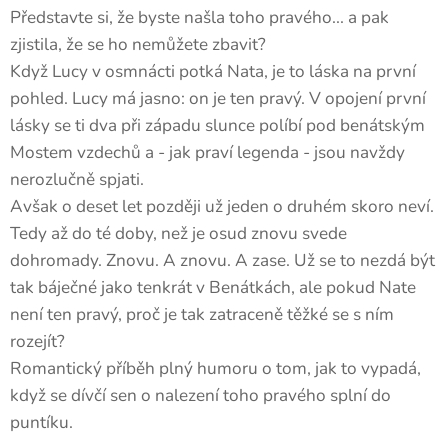
Představte si, že byste našla toho pravého... a pak
zjistila, že se ho nemůžete zbavit?
Když Lucy v osmnácti potká Nata, je to láska na první
pohled. Lucy má jasno: on je ten pravý. V opojení první
lásky se ti dva při západu slunce políbí pod benátským
Mostem vzdechů a - jak praví legenda - jsou navždy
nerozlučně spjati.
Avšak o deset let později už jeden o druhém skoro neví.
Tedy až do té doby, než je osud znovu svede
dohromady. Znovu. A znovu. A zase. Už se to nezdá být
tak báječné jako tenkrát v Benátkách, ale pokud Nate
není ten pravý, proč je tak zatraceně těžké se s ním
rozejít?
Romantický příběh plný humoru o tom, jak to vypadá,
když se dívčí sen o nalezení toho pravého splní do
puntíku.