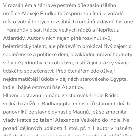
V rozsáhlém a žánrově pestrém díle zasloužilého
umělce Alexeje Pludka bezesporu zaujímá prvořadé
místo volný triptych rozsáhlých románů z dávné historie
- Faraónův písař, Rádce velkých rádžů a Nepřítel z
Atlantidy. Autor v nich nejen plně rozvinul svůj
beletristický talent, ale především prokázal živý zájem o
společenské a politické dění, o základní mravní hodnoty
v životě jednotlivce i kolektivu, o stěžejní otázky vývoje
lidského společenství. Před čtenářem zde ožívají
nejdramatičtější údobí v dějinách starověkého Egypta,
Indie i bájné ostrovní říše Atlantidy.
Hlavní postavou románu ze starověké Indie Rádce
velkých rádžů je Rádhagupta, ministr tří staroindických
panovníků ze slavné dynastie Maurjů, jež se zmocnila
vlády krátce po tažení Alexandra Velikého do Indie. Na
pozadí dějinných událostí 4. stol. př. n. l. autor v rušném