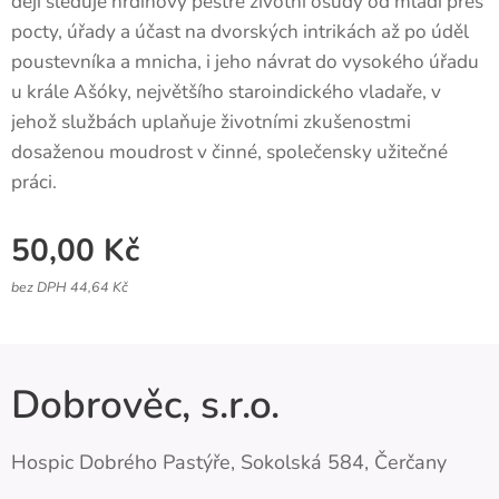
ději sleduje hrdinovy pestré životní osudy od mládí přes
pocty, úřady a účast na dvorských intrikách až po úděl
poustevníka a mnicha, i jeho návrat do vysokého úřadu
u krále Ašóky, největšího staroindického vladaře, v
jehož službách uplaňuje životními zkušenostmi
dosaženou moudrost v činné, společensky užitečné
práci.
50,00
Kč
bez DPH 44,64 Kč
Dobrověc, s.r.o.
Hospic Dobrého Pastýře, Sokolská 584, Čerčany