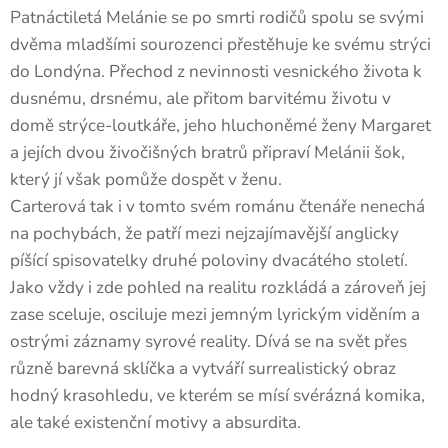
Patnáctiletá Melánie se po smrti rodičů spolu se svými
dvěma mladšími sourozenci přestěhuje ke svému strýci
do Londýna. Přechod z nevinnosti vesnického života k
dusnému, drsnému, ale přitom barvitému životu v
domě strýce-loutkáře, jeho hluchoněmé ženy Margaret
a jejích dvou živočišných bratrů připraví Melánii šok,
který jí však pomůže dospět v ženu.
Carterová tak i v tomto svém románu čtenáře nenechá
na pochybách, že patří mezi nejzajímavější anglicky
píšící spisovatelky druhé poloviny dvacátého století.
Jako vždy i zde pohled na realitu rozkládá a zároveň jej
zase sceluje, osciluje mezi jemným lyrickým viděním a
ostrými záznamy syrové reality. Dívá se na svět přes
různě barevná sklíčka a vytváří surrealistický obraz
hodný krasohledu, ve kterém se mísí svérázná komika,
ale také existenční motivy a absurdita.