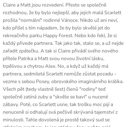
Claire a Matt jsou rozvedení. Přesto se společně
rozhodnou, že by bylo nejlepší, aby jejich malá Scarlett
prožila "normální" rodinné Vánoce. Nikdo už ani neví,
kdo přišel s tím nápadem, že by bylo skvělé jet do
rekreačního parku Happy Forest. Nebo kdo řekl, že si
každý přivede partnera. Tak jako tak, stalo se, a už nejde
zařadit zpátečku. A tak si Claire přivádí svého nového
přítele Patrika a Matt svou novou životní lásku,
trpělivou a chytrou Alex. No, a když už každý má
partnera, sedmiletá Scarlett nemůže zůstat pozadu -
vezme s sebou Posey, obrovského imaginárního králíka.
Všech pět (tedy vlastně šest) členů "rodiny" teď
společně zatíná zuby a "skvěle se baví" u nucené
zábavy. Poté, co Scarlett usne, tak trošku moc pijí a
nenuceně si odhalují svá pečlivě skrývaná tajemství z
minulosti. Tahle dovolená je prostě takový sud se