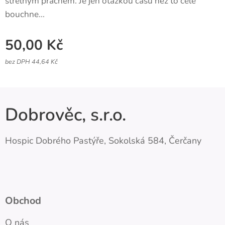
střelným prachem. Je jen otázkou času než to celé
bouchne...
50,00
Kč
bez DPH 44,64 Kč
Dobrověc, s.r.o.
Hospic Dobrého Pastýře, Sokolská 584, Čerčany
Obchod
O nás