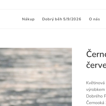
Nákup
Dobrý běh 5/9/2026
O nás
Čern
červ
Květinová 
výrobkem 
Dobrého Pa
Černooká Z