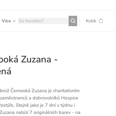
Více
Košík
ooká Zuzana -
ená
brož Černooká Zuzana je charitativním
zaměstnanců a dobrovolníků Hospice
stýře. Stejně jako je 7 dní v týdnu i
uzana nabízí 7 originálních barev - na