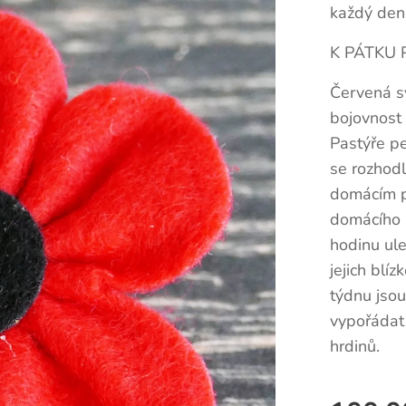
každý den
K PÁTKU 
Červená sy
bojovnost
Pastýře pe
se rozhodl
domácím pr
domácího h
hodinu ule
jejich blí
týdnu jsou
vypořádat 
hrdinů.