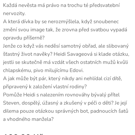
Každá nevěsta má právo na trochu té předsvatební
nervozity.
A která dívka by se nerozmýšlela, když snoubenec
změní svou image tak, že zrovna před svatbou vypadá
opravdu příšerně?
Jenže co když vás neděsí samotný obřad, ale slibovaný
šťastný život navěky? Heidi Savageová si klade otázku,
jestli se skutečně má vzdát všech ostatních mužů kvůli
chlapskému, pivo milujícímu Edovi.
A jak může být pár, který nikdy ani nehlídal cizí dítě,
připravený k založení vlastní rodiny?
Pomůže Heidi s nalezením rovnováhy bývalý přítel
Steven, dospělý, úžasný a zkušený v péči o děti? Je její
dilema pouze otázkou správných bot, padnoucích šatů
a vhodného manžela?