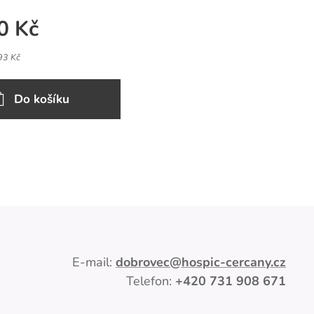
0
Kč
93 Kč
Do košíku
E-mail:
dobrovec
@hospic-cercany.cz
Telefon:
+420
731 908 671