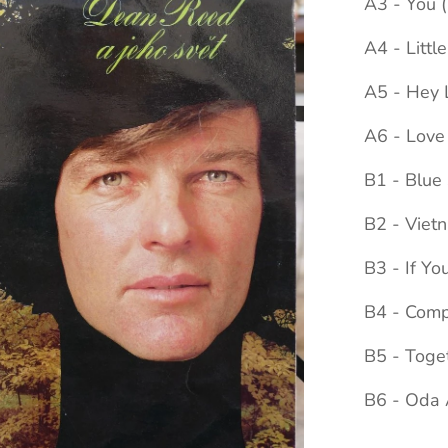
A3 - You 
A4 - Litt
A5 - Hey L
A6 - Love 
B1 - Blue
B2 - Viet
B3 - If Yo
B4 - Comp
B5 - Toge
B6 - Oda 