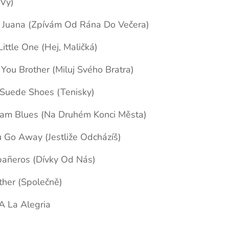
(Vy)
le Juana (Zpívám Od Rána Do Večera)
ittle One (Hej, Maličká)
You Brother (Miluj Svého Bratra)
 Suede Shoes (Tenisky)
nam Blues (Na Druhém Konci Města)
u Go Away (Jestliže Odcházíš)
añeros (Dívky Od Nás)
ther (Společně)
A La Alegria