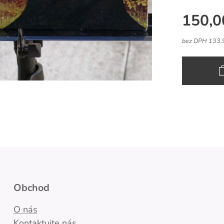
150,0
bez DPH 133,
Obchod
O nás
Kontaktujte nás