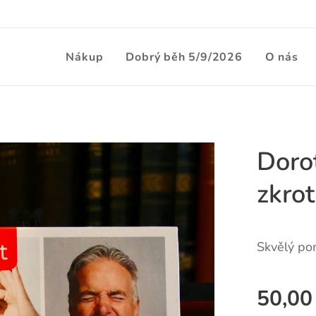
Nákup
Dobrý běh 5/9/2026
O nás
Dorot
zkrot
Skvělý pom
50,00