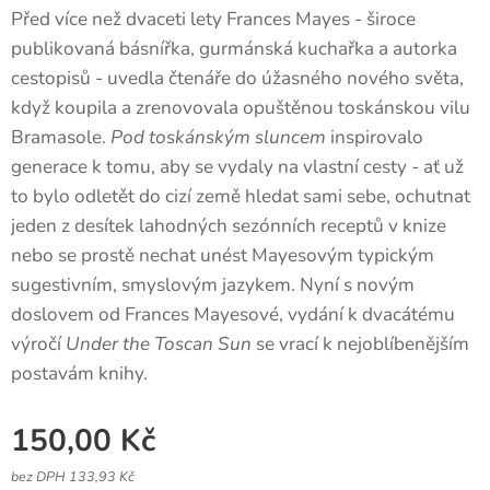
Před více než dvaceti lety Frances Mayes - široce
publikovaná básnířka, gurmánská kuchařka a autorka
cestopisů - uvedla čtenáře do úžasného nového světa,
když koupila a zrenovovala opuštěnou toskánskou vilu
Bramasole.
Pod toskánským sluncem
inspirovalo
generace k tomu, aby se vydaly na vlastní cesty - ať už
to bylo odletět do cizí země hledat sami sebe, ochutnat
jeden z desítek lahodných sezónních receptů v knize
nebo se prostě nechat unést Mayesovým typickým
sugestivním, smyslovým jazykem. Nyní s novým
doslovem od Frances Mayesové, vydání k dvacátému
výročí
Under the Toscan Sun
se vrací k nejoblíbenějším
postavám knihy.
150,00
Kč
bez DPH 133,93 Kč