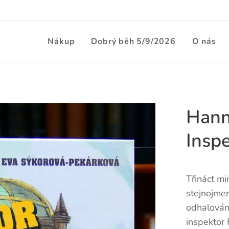
Nákup
Dobrý běh 5/9/2026
O nás
Hann
Insp
Třináct m
stejnojme
odhalován
inspektor 