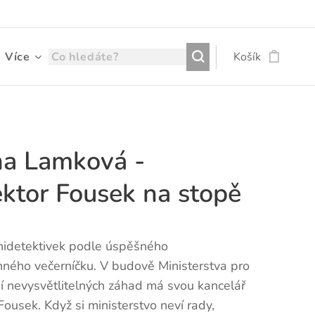
Více
Košík
a Lamková -
ektor Fousek na stopě
inidetektivek podle úspěšného
nného večerníčku. V budově Ministerstva pro
í nevysvětlitelných záhad má svou kancelář
Fousek. Když si ministerstvo neví rady,