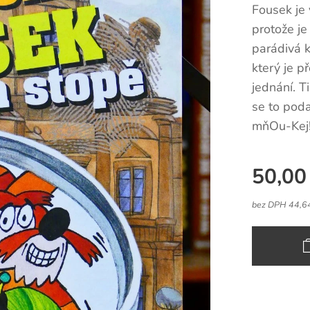
Fousek je 
protože je
parádivá 
který je 
jednání. T
se to poda
mňOu-Kej!
50,00
bez DPH 44,6