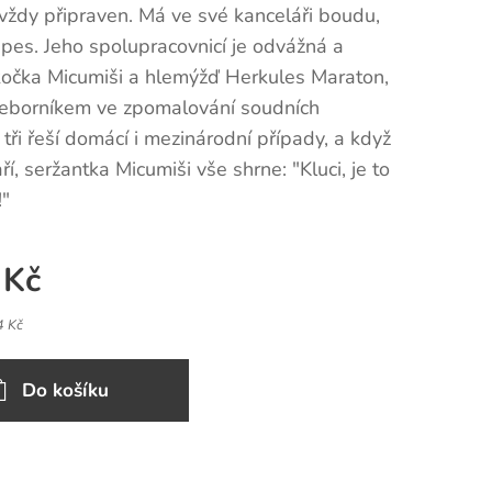
vždy připraven. Má ve své kanceláři boudu,
 pes. Jeho spolupracovnicí je odvážná a
kočka Micumiši a hlemýžď Herkules Maraton,
přeborníkem ve zpomalování soudních
i tři řeší domácí i mezinárodní případy, a když
ří, seržantka Micumiši vše shrne: "Kluci, je to
"
Kč
4 Kč
Do košíku