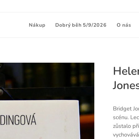
Nákup
Dobrý běh 5/9/2026
O nás
Helen
Jone
Bridget Jo
scénu. Le
zůstalo př
vychovává 