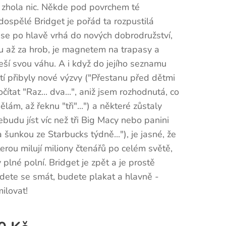
 zhola nic. Někde pod povrchem té
ospělé Bridget je pořád ta rozpustilá
co se po hlavě vrhá do nových dobrodružství,
ku až za hrob, je magnetem na trapasy a
eší svou váhu. A i když do jejího seznamu
í přibyly nové výzvy ("Přestanu před dětmi
čítat "Raz... dva...", aniž jsem rozhodnutá, co
ělám, až řeknu "tři"...") a některé zůstaly
ebudu jíst víc než tři Big Macy nebo panini
 šunkou ze Starbucks týdně..."), je jasné, že
terou milují miliony čtenářů po celém světě,
v plné polní. Bridget je zpět a je prostě
dete se smát, budete plakat a hlavně -
milovat!