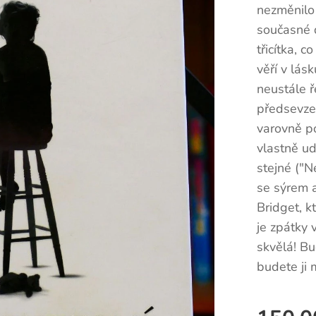
nezměnilo
současné d
třicítka, 
věří v lás
neustále ř
předsevzet
varovně po
vlastně ud
stejné ("N
se sýrem a
Bridget, k
je zpátky 
skvělá! Bu
budete ji 