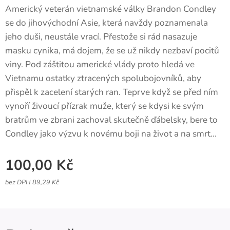
Americký veterán vietnamské války Brandon Condley
se do jihovýchodní Asie, která navždy poznamenala
jeho duši, neustále vrací. Přestože si rád nasazuje
masku cynika, má dojem, že se už nikdy nezbaví pocitů
viny. Pod záštitou americké vlády proto hledá ve
Vietnamu ostatky ztracených spolubojovníků, aby
přispěl k zacelení starých ran. Teprve když se před ním
vynoří živoucí přízrak muže, který se kdysi ke svým
bratrům ve zbrani zachoval skutečně ďábelsky, bere to
Condley jako výzvu k novému boji na život a na smrt...
100,00
Kč
bez DPH 89,29 Kč