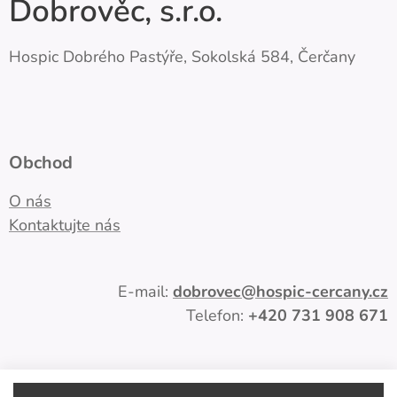
Dobrověc, s.r.o.
Hospic Dobrého Pastýře, Sokolská 584, Čerčany
Obchod
O nás
Kontaktujte nás
E-mail:
dobrovec
@hospic-cercany.cz
Telefon:
+420
731 908 671