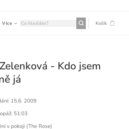
Více
Košík
 Zelenková - Kdo jsem
ně já
ání: 15.6. 2009
topáž: 51:03
ní v pokoji (The Rose)