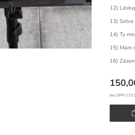
12) Lásky
13) Sotva
14) Ty mně 
15) Mám s
16) Zázem
150,0
bez DPH 133,