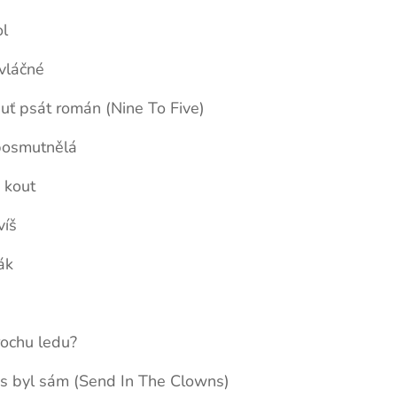
ol
 vláčné
uť psát román (Nine To Five)
posmutnělá
j kout
víš
ák
rochu ledu?
s byl sám (Send In The Clowns)