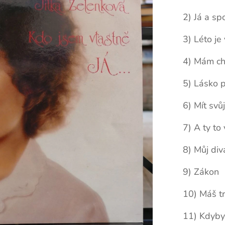
2) Já a sp
3) Léto je
4) Mám ch
5) Lásko 
6) Mít svů
7) A ty to 
8) Můj div
9) Zákon
10) Máš t
11) Kdyby