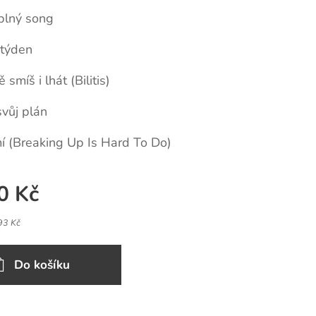
plný song
 týden
smíš i lhát (Bilitis)
vůj plán
í (Breaking Up Is Hard To Do)
0
Kč
93 Kč
Do košíku