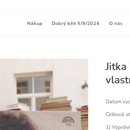
Nákup
Dobrý běh 5/9/2026
O nás
Jitka
vlast
Datum vyd
Celková s
1) Vyprávě