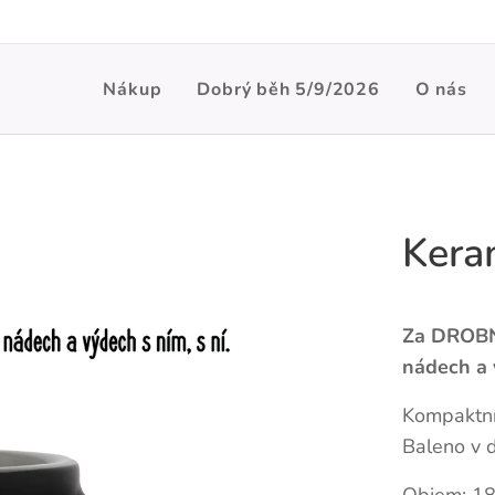
Nákup
Dobrý běh 5/9/2026
O nás
Kera
Za DROBN
nádech a 
Kompaktní
Baleno v d