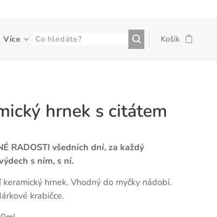
Více
Košík
mický hrnek s citátem
É RADOSTI všedních dní, za každý
výdech s ním, s ní.
 keramický hrnek. Vhodný do myčky nádobí.
árkové krabičce.