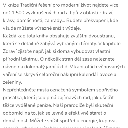
V knize Tradiční řešení pro moderní život najdete více
než 1 500 vyzkoušených rad a tipů v oblasti zdraví,
krásy, domácnosti, zahrady... Budete překvapeni, kde
všude můžete výrazně snížit výdaje.
Každá kapitola knihy obsahuje zvláštní dvoustranu,
která se detailně zabývá vybranými tématy. V kapitole
Zdraví zjistíte např. jak si doma vybudovat vlastní
přírodní lékárnu. O několik stran dál zase naleznete
návod na dokonalý jarní úklid. V kapitolách věnovaných
vaření se skrývá celoroční nákupní kalendář ovoce a
zeleniny.
Nepřehlédněte místa označená symbolem spořivého
prasátka, která jsou plná zajímavých rad, jak ušetřit
těžce vydělané peníze. Naši prarodiče byli skuteční
odborníci na to, jak se levně a efektivně starat o
domácnost. Můžete snížit spotřebu energie, kupovat