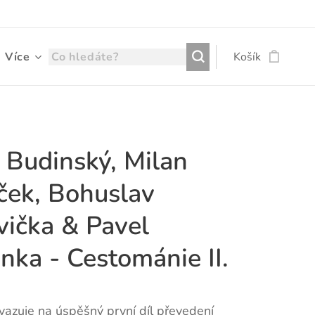
Více
Košík
 Budinský, Milan
ček, Bohuslav
vička & Pavel
nka - Cestománie II.
vazuje na úspěšný první díl převedení