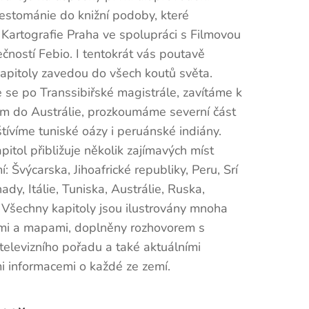
Cestománie do knižní podoby, které
 Kartografie Praha ve spolupráci s Filmovou
čností Febio. I tentokrát vás poutavě
apitoly zavedou do všech koutů světa.
se po Transsibiřské magistrále, zavítáme k
ům do Austrálie, prozkoumáme severní část
vštívíme tuniské oázy i peruánské indiány.
pitol přibližuje několik zajímavých míst
í: Švýcarska, Jihoafrické republiky, Peru, Srí
ady, Itálie, Tuniska, Austrálie, Ruska,
 Všechny kapitoly jsou ilustrovány mnoha
emi a mapami, doplněny rozhovorem s
televizního pořadu a také aktuálními
i informacemi o každé ze zemí.