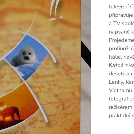
televizní 
připravuje
a TV spole
napsané k
Projedeme 
protinožc
Itálie, na
Každá z ka
deseti zem
Lanky, Kan
Vietnamu.
fotografi
režisérem 
praktickým