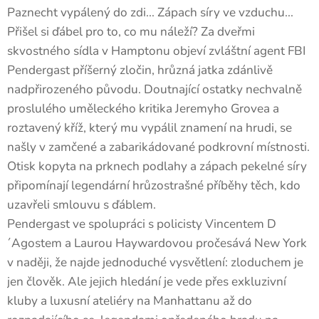
Paznecht vypálený do zdi... Zápach síry ve vzduchu...
Přišel si ďábel pro to, co mu náleží? Za dveřmi
skvostného sídla v Hamptonu objeví zvláštní agent FBI
Pendergast příšerný zločin, hrůzná jatka zdánlivě
nadpřirozeného původu. Doutnající ostatky nechvalně
proslulého uměleckého kritika Jeremyho Grovea a
roztavený kříž, který mu vypálil znamení na hrudi, se
našly v zamčené a zabarikádované podkrovní místnosti.
Otisk kopyta na prknech podlahy a zápach pekelné síry
připomínají legendární hrůzostrašné příběhy těch, kdo
uzavřeli smlouvu s ďáblem.
Pendergast ve spolupráci s policisty Vincentem D
´Agostem a Laurou Haywardovou pročesává New York
v naději, že najde jednoduché vysvětlení: zloduchem je
jen člověk. Ale jejich hledání je vede přes exkluzivní
kluby a luxusní ateliéry na Manhattanu až do