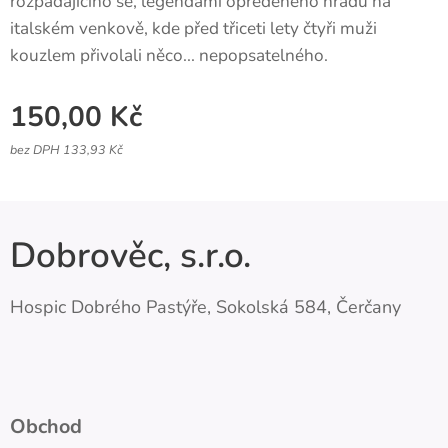
rozpadajícího se, legendami opředeného hradu na
italském venkově, kde před třiceti lety čtyři muži
kouzlem přivolali něco... nepopsatelného.
150,00
Kč
bez DPH 133,93 Kč
Dobrověc, s.r.o.
Hospic Dobrého Pastýře, Sokolská 584, Čerčany
Obchod