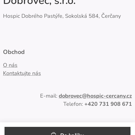
Dobrověc, s.r.o.
Hospic Dobrého Pastýře, Sokolská 584, Čerčany
Obchod
O nás
Kontaktujte nás
E-mail:
dobrovec
@hospic-cercany.cz
Telefon:
+420
731 908 671