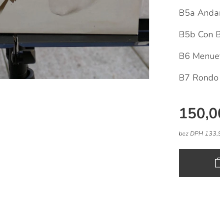
B5a Andan
B5b Con B
B6 Menue
B7 Rondo
150,0
bez DPH 133,