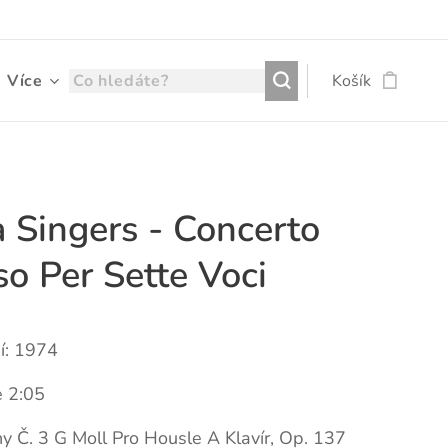
Více
Košík
a Singers - Concerto
o Per Sette Voci
í: 1974
 2:05
y Č. 3 G Moll Pro Housle A Klavír, Op. 137