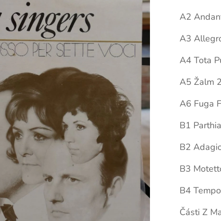
A2 Andan
A3 Allegr
A4 Tota P
A5 Žalm 2
A6 Fuga F
B1 Parthia
B2 Adagio
B3 Motett
B4 Tempo 
Části Z Ma