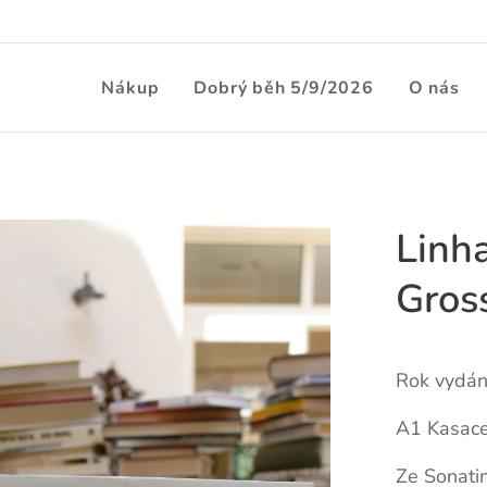
Nákup
Dobrý běh 5/9/2026
O nás
Linh
Gross
Rok vydán
A1 Kasace
Ze Sonatin