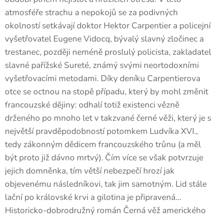
atmosféře strachu a nepokojů se za podivných
okolností setkávají doktor Hektor Carpentier a policejní
vyšetřovatel Eugene Vidocq, bývalý slavný zločinec a
trestanec, později neméně proslulý policista, zakladatel
slavné pařížské Sureté, známý svými neortodoxními
vyšetřovacími metodami. Díky deníku Carpentierova
otce se octnou na stopě případu, který by mohl změnit
francouzské dějiny: odhalí totiž existenci vězně
drženého po mnoho let v takzvané černé věži, který je s
největší pravděpodobností potomkem Ludvíka XVI.,
tedy zákonným dědicem francouzského trůnu (a měl
být proto již dávno mrtvý). Čím více se však potvrzuje
jejich domněnka, tím větší nebezpečí hrozí jak
objevenému následníkovi, tak jim samotným. Lid stále
lační po královské krvi a gilotina je připravená...
Historicko-dobrodružný román Černá věž amerického