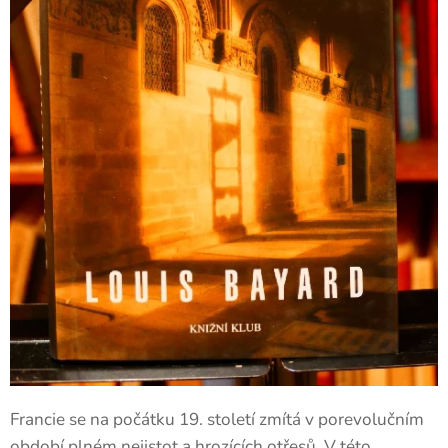
Francie se na počátku 19. století zmítá v porevolučním
období plném nejistot a hrozících otřesů. V této