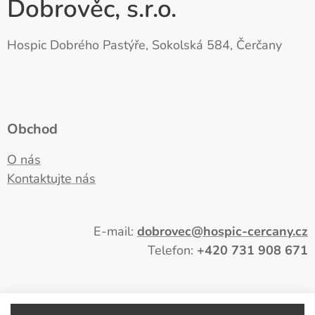
Dobrověc, s.r.o.
Hospic Dobrého Pastýře, Sokolská 584, Čerčany
Obchod
O nás
Kontaktujte nás
E-mail:
dobrovec
@hospic-cercany.cz
Telefon:
+420
731 908 671