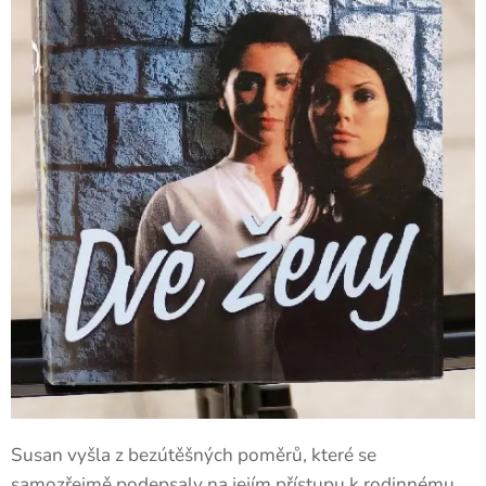
Susan vyšla z bezútěšných poměrů, které se
samozřejmě podepsaly na jejím přístupu k rodinnému