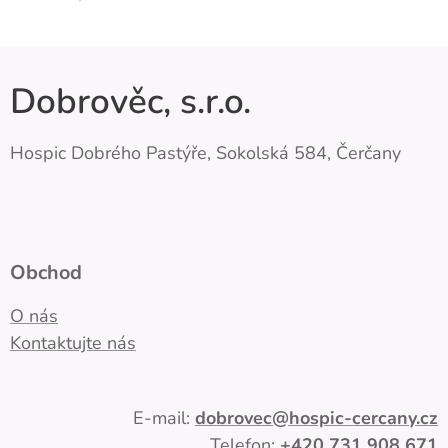
Dobrověc, s.r.o.
Hospic Dobrého Pastýře, Sokolská 584, Čerčany
Obchod
O nás
Kontaktujte nás
E-mail:
dobrovec
@hospic-cercany.cz
Telefon:
+420
731 908 671