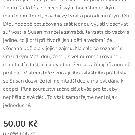
životu. Celá léta se nechá svým hochštaplerským
manželem tlouct, psychicky týrat a porodí mu čtyři děti.
Dlouhodobě potlačovaná zášť jednou vyústí v záchvat
zuřivosti a Susan manžela zavraždí. Je vzata do vazby a
jediné, co ji drží při životě, jsou děti a vědomí, že
všechno udělala v jejich zájmu. Na cele se seznámí s
vražedkyní Matildou, ženou s velmi komplikovanou
minulostí i duší, a osudy obou žen se začínají různorodě
prolínat. V atmosféře vznikajícího zvláštního přátelství
se Susan dozví, že její nejmladší dcera má být dána k
adopci. Plna zoufalství začne dělat vše pro to, aby
nepřišla o své děti. To však samozřejmě není nijak
jednoduché...
50,00
Kč
bez DPH 44,64 Kč