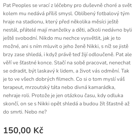
Pat Peoples se vrací z léčebny pro duševně choré a svět
kolem mu nedává příliš smysl. Oblíbený fotbalový tým
hraje na stadionu, který před několika měsíci ještě
nestál, přátelé mají manželky a děti, ačkoli nedávno byli
ještě svobodní. Nikdo mu nechce vysvětlit, jak je to
možné, ani s ním mluvit o jeho ženě Nikki, s níž se jistě
brzy zase shledá, i když právě teď žijí odloučeně. Pat ale
věří ve šťastné konce. Stačí na sobě pracovat, nenechat
se odradit, být laskavý k lidem, a život vás odmění. Tak
je to ve všech dobrých filmech. Co si o tom myslí váš
terapeut, mrzoutský táta nebo divná kamarádka,
nehraje roli. Protože je jen otázkou času, kdy odluka
skončí, on se s Nikki opět shledá a budou žít šťastně až
do smrti. Nebo ne?
150,00
Kč