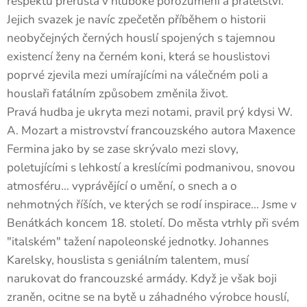
respektu přerůstá v hluboké porozumění a přátelství.
Jejich svazek je navíc zpečetěn příběhem o historii
neobyčejných černých houslí spojených s tajemnou
existencí ženy na černém koni, která se houslistovi
poprvé zjevila mezi umírajícími na válečném poli a
houslaři fatálním způsobem změnila život.
Pravá hudba je ukryta mezi notami, pravil prý kdysi W.
A. Mozart a mistrovství francouzského autora Maxence
Fermina jako by se zase skrývalo mezi slovy,
poletujícími s lehkostí a kreslícími podmanivou, snovou
atmosféru... vyprávějící o umění, o snech a o
nehmotných říších, ve kterých se rodí inspirace... Jsme v
Benátkách koncem 18. století. Do města vtrhly při svém
"italském" tažení napoleonské jednotky. Johannes
Karelsky, houslista s geniálním talentem, musí
narukovat do francouzské armády. Když je však boji
zraněn, ocitne se na bytě u záhadného výrobce houslí,