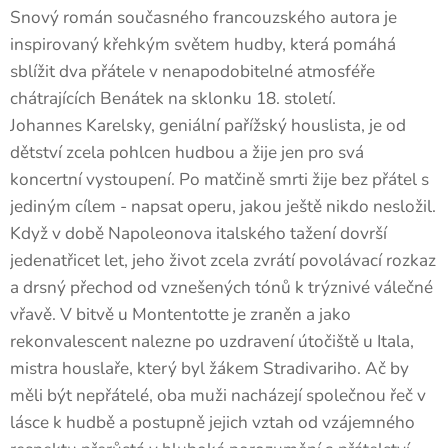
Snový román současného francouzského autora je
inspirovaný křehkým světem hudby, která pomáhá
sblížit dva přátele v nenapodobitelné atmosféře
chátrajících Benátek na sklonku 18. století.
Johannes Karelsky, geniální pařížský houslista, je od
dětství zcela pohlcen hudbou a žije jen pro svá
koncertní vystoupení. Po matčině smrti žije bez přátel s
jediným cílem - napsat operu, jakou ještě nikdo nesložil.
Když v době Napoleonova italského tažení dovrší
jedenatřicet let, jeho život zcela zvrátí povolávací rozkaz
a drsný přechod od vznešených tónů k trýznivé válečné
vřavě. V bitvě u Montentotte je zraněn a jako
rekonvalescent nalezne po uzdravení útočiště u Itala,
mistra houslaře, který byl žákem Stradivariho. Ač by
měli být nepřátelé, oba muži nacházejí společnou řeč v
lásce k hudbě a postupně jejich vztah od vzájemného