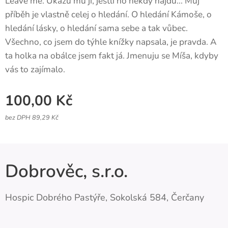
Leave me. Ukážu mu ji, jestli ho někdy najdu... Můj
příběh je vlastně celej o hledání. O hledání Kámoše, o
hledání lásky, o hledání sama sebe a tak vůbec.
Všechno, co jsem do týhle knížky napsala, je pravda. A
ta holka na obálce jsem fakt já. Jmenuju se Míša, kdyby
vás to zajímalo.
100,00
Kč
bez DPH 89,29 Kč
Dobrověc, s.r.o.
Hospic Dobrého Pastýře, Sokolská 584, Čerčany