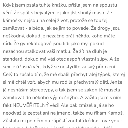
Když jsem psala tuhle knížku, přišla jsem na spoustu
věcí. Že spát s bejvalým je jako jíst shnilý maso. Že
kámošky nejsou na celej život, protože se toužej
zamilovat - a běda, jak se jim to povede. Že drogy jsou
neškodný, dokud je nezačne brát někdo, koho máte
rádi. Že gynekologové jsou lidi jako my, pokud
nezačnou stalkovat vaši matku. Že žít na dluh je
standard, dokud má váš otec aspoň vlastní slipy. A že
sex je úžasná věc, když se nestydíte za svý přirození...
Celý to začalo tím, že mě sbalil přechytralej týpek, kterej
si mě chtěl vzít, abych mu rodila přechytralý děti. Jenže
já nesnáším stereotypy, a tak jsem se zákonitě musela
zamilovat do někoho výjimečnýho. A zažila jsem s ním
fakt NEUVĚŘITELNÝ věci! Ale pak zmizel a já se ho
neodvážila zeptat ani na jméno, takže mu říkám Kámoš.
Zůstala mi po něm na zápěstí zoufalá kérka: Love you -