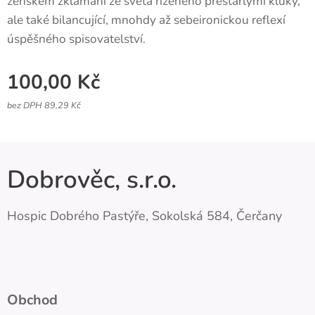
ženském zklamání ze světa řízeného přestárlými kluky,
ale také bilancující, mnohdy až sebeironickou reflexí
úspěšného spisovatelství.
100,00
Kč
bez DPH 89,29 Kč
Dobrověc, s.r.o.
Hospic Dobrého Pastýře, Sokolská 584, Čerčany
Obchod