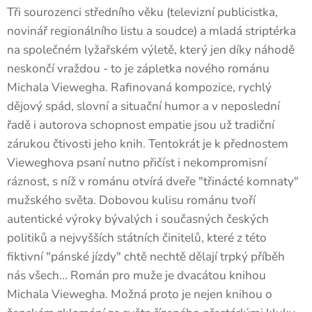
Tři sourozenci středního věku (televizní publicistka,
novinář regionálního listu a soudce) a mladá striptérka
na společném lyžařském výletě, který jen díky náhodě
neskončí vraždou - to je zápletka nového románu
Michala Viewegha. Rafinovaná kompozice, rychlý
dějový spád, slovní a situační humor a v neposlední
řadě i autorova schopnost empatie jsou už tradiční
zárukou čtivosti jeho knih. Tentokrát je k přednostem
Vieweghova psaní nutno přičíst i nekompromisní
ráznost, s níž v románu otvírá dveře "třinácté komnaty"
mužského světa. Dobovou kulisu románu tvoří
autentické výroky bývalých i současných českých
politiků a nejvyšších státních činitelů, které z této
fiktivní "pánské jízdy" chtě nechtě dělají trpký příběh
nás všech... Román pro muže je dvacátou knihou
Michala Viewegha. Možná proto je nejen knihou o