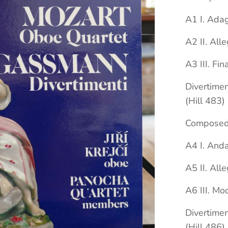
A1 I. Ada
A2 II. All
A3 III. Fin
Divertimen
(Hill 483)
Composed 
A4 I. And
A5 II. All
A6 III. Mo
Divertimen
(Hill 486)