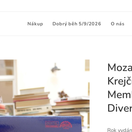
Nákup
Dobrý běh 5/9/2026
O nás
Mozar
Krejč
Memb
Dive
Rok vydán