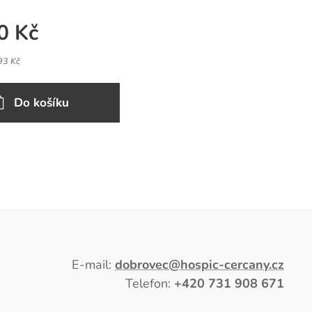
0
Kč
93 Kč
Do košíku
E-mail:
dobrovec
@hospic-cercany.cz
Telefon:
+420
731 908 671