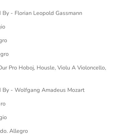
By - Florian Leopold Gassmann
gio
egro
egro
Dur Pro Hoboj, Housle, Violu A Violoncello,
 By - Wolfgang Amadeus Mozart
gro
gio
ndo. Allegro