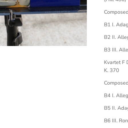
Composed 
B1 I. Ada
B2 II. All
B3 III. All
Kvartet F 
K. 370
Composed
B4 I. Alle
B5 II. Ada
B6 III. Ro