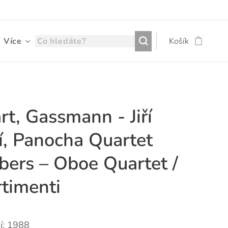
Více
Košík
t, Gassmann - Jiří
í, Panocha Quartet
ers – Oboe Quartet /
rtimenti
í: 1988