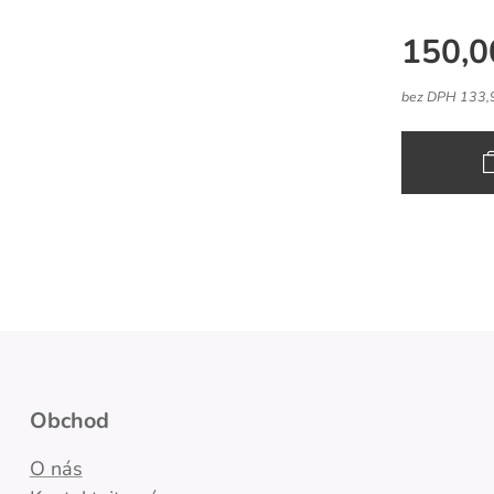
150,0
bez DPH 133,
Obchod
O nás