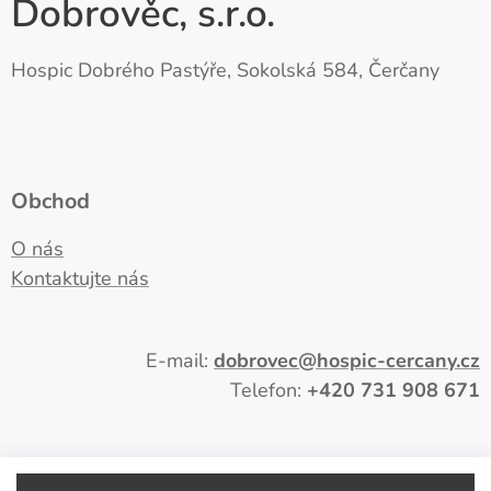
Dobrověc, s.r.o.
Hospic Dobrého Pastýře, Sokolská 584, Čerčany
Obchod
O nás
Kontaktujte nás
E-mail:
dobrovec
@hospic-cercany.cz
Telefon:
+420
731 908 671