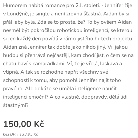
Humorem nabitá romance pro 21. století. - Jennifer žije
v Londýně, je single a není zrovna šťastná. Aidan by si
přál, aby byla. Zdá se to prosté, že? To by ovšem Aidan
nesměl být pokročilou robotickou inteligencí, se kterou
si Jen každý den povídá v rámci jistého hi-tech projektu.
Aidan zná Jennifer tak dobře jako nikdo jiný. Ví, jakou
hudbu si přehrává nejčastěji, kam chodí jíst, o čem se na
chatu baví s kamarádkami. Ví, že je vřelá, laskavá a
vtipná. A tak se rozhodne napřít všechny své
schopnosti k tomu, aby pomohl Jennifer najít toho
pravého. Ale dokáže se umělá inteligence naučit
inteligenci emoční? A co vlastně, doopravdy, dělá lidi
šťastnými?
150,00
Kč
bez DPH 133,93 Kč