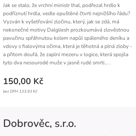
Jak se stalo, že vrchní ministr lhal, podřezal hrdlo k
podříznutí hrdla, vedle opuštěné čtvrti nejnižšího řádu?
Vyzván k vyšetřování zločinu, který, jak se zdá, má
nekonečné motivy Dalgliesh prozkoumává zlověstnou
pavučinu spřáhnutou kolem napůl spáleného deníku a
vdovy s fialovýma očima, která je těhotná a plná zloby -
a přitom doufá, že zaplní mezeru v logice, která spojila
tyto dva nesourodé muže v jasně rudé smrti... .
150,00
Kč
bez DPH 133,93 Kč
Dobrověc, s.r.o.