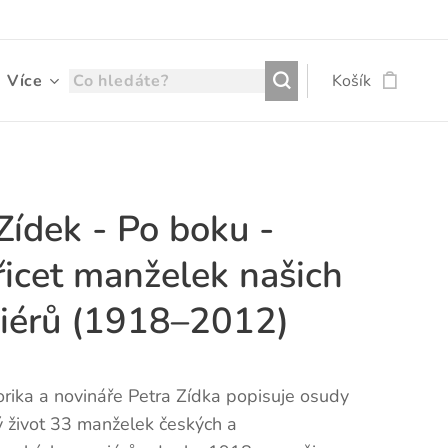
Více
Košík
Zídek - Po boku -
řicet manželek našich
iérů (1918–2012)
orika a novináře Petra Zídka popisuje osudy
ý život 33 manželek českých a