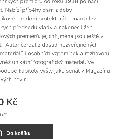
enských premiérů od roku 1918 po naši
t. Nabízí příběhy dam z doby
ikové i období protektorátu, manželek
ckých předsedů vlády a nakonec i žen
ových premiérů, jejichž jména jsou ještě v
i. Autor čerpal z dosud nezveřejněných
 materiálů i osobních vzpomínek a rozhovorů
ovněž unikátní fotografický materiál. Ve
odobě kapitoly vyšly jako seriál v Magazínu
ových novin.
0
Kč
9 Kč
Do košíku