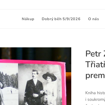
Nákup
Dobrý běh 5/9/2026
O nás
Petr 
Třiat
prem
Kniha hist
i soukrom