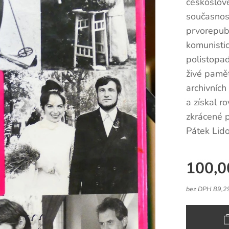
českoslov
současnos
prvorepubl
komunisti
polistopad
živé pamět
archivních
a získal r
zkrácené p
Pátek Lid
100,0
bez DPH 89,2