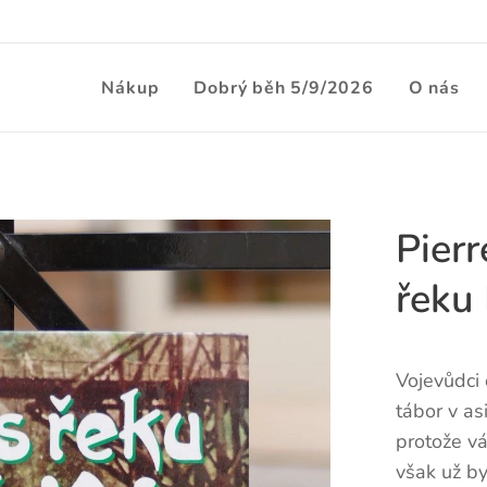
Nákup
Dobrý běh 5/9/2026
O nás
Pierr
řeku
Vojevůdci 
tábor v as
protože vá
však už by