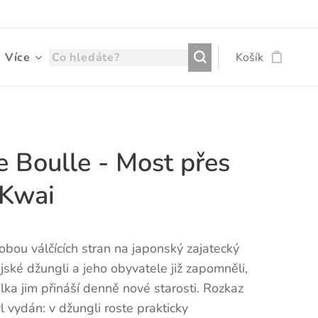
Více
Košík
e Boulle - Most přes
 Kwai
obou válčících stran na japonský zajatecký
ijské džungli a jeho obyvatele již zapomněli,
lka jim přináší denně nové starosti. Rozkaz
l vydán: v džungli roste prakticky