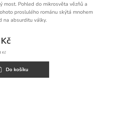
ý most. Pohled do mikrosvěta vězňů a
 tohoto proslulého románu skýtá mnohem
ed na absurditu války.
Kč
4 Kč
Do košíku