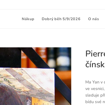
Nákup
Dobrý běh 5/9/2026
O nás
Pierr
čínsk
Ma Yan v d
ve vesnici
sleduje p
bídu své r