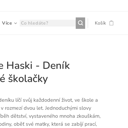
Více
Košík
e Haski - Deník
é školačky
eníku líčí svůj každodenní život, ve škole a
, v rozmezí dvou let. Jednoduchými slovy
říběh dětství, vystaveného mnoha zkouškám,
odiny, oběť své matky, která se zabíjí prací,