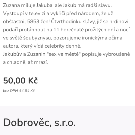
Zuzana miluje Jakuba, ale Jakub má radši slávu.
Vystoupí v televizi a vykřičí před národem, že už
obšťastnil 5853 žen! Čtvrthodinku slávy, již se hrdinovi
podaří protáhnout na 11 horečnatě prožitých dní a nocí
ve světě šoubyznysu, pozorujeme ironickýma očima
autora, který vídá celebrity denně.
Jakubův a Zuzanin "sex ve městě" popisuje vybroušeně
a chladně, až mrazí.
50,00
Kč
bez DPH 44,64 Kč
Dobrověc, s.r.o.