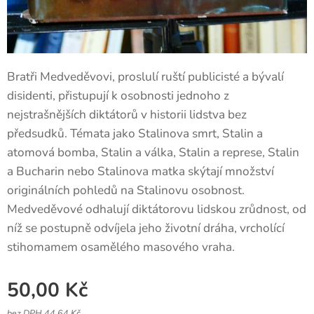
Bratři Medveděvovi, proslulí ruští publicisté a bývalí
disidenti, přistupují k osobnosti jednoho z
nejstrašnějších diktátorů v historii lidstva bez
předsudků. Témata jako Stalinova smrt, Stalin a
atomová bomba, Stalin a válka, Stalin a represe, Stalin
a Bucharin nebo Stalinova matka skýtají množství
originálních pohledů na Stalinovu osobnost.
Medveděvové odhalují diktátorovu lidskou zrůdnost, od
níž se postupně odvíjela jeho životní dráha, vrcholící
stihomamem osamělého masového vraha.
50,00
Kč
bez DPH 44,64 Kč