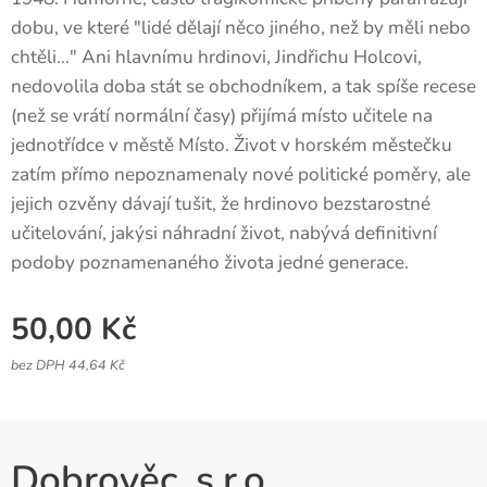
dobu, ve které "lidé dělají něco jiného, než by měli nebo
chtěli..." Ani hlavnímu hrdinovi, Jindřichu Holcovi,
nedovolila doba stát se obchodníkem, a tak spíše recese
(než se vrátí normální časy) přijímá místo učitele na
jednotřídce v městě Místo. Život v horském městečku
zatím přímo nepoznamenaly nové politické poměry, ale
jejich ozvěny dávají tušit, že hrdinovo bezstarostné
učitelování, jakýsi náhradní život, nabývá definitivní
podoby poznamenaného života jedné generace.
50,00
Kč
bez DPH 44,64 Kč
Dobrověc, s.r.o.