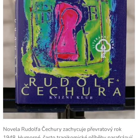
Novela Rudolfa Čechury zachycuje převratový rok
1948. Humorné, často tragikomické příběhy parafrázují