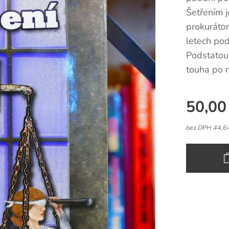
Šetřením 
prokurátor
letech pod
Podstatou
touha po n
50,00
bez DPH 44,6