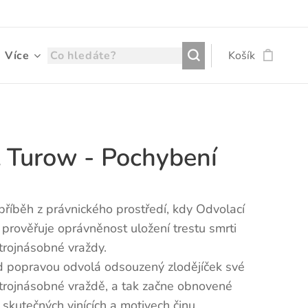
Více
Košík
t Turow - Pochybení
říběh z právnického prostředí, kdy Odvolací
rověřuje oprávněnost uložení trestu smrti
trojnásobné vraždy.
d popravou odvolá odsouzený zlodějíček své
 trojnásobné vraždě, a tak začne obnovené
 skutečných vinících a motivech činu.