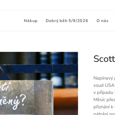
Nákup
Dobrý běh 5/9/2026
O nás
Scot
Napínavý p
soud USA p
v případu 
Měsíc pře
přiznání k
pátrání po