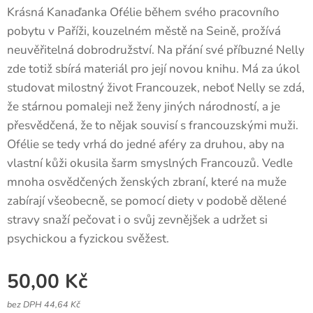
Krásná Kanaďanka Ofélie během svého pracovního
pobytu v Paříži, kouzelném městě na Seině, prožívá
neuvěřitelná dobrodružství. Na přání své příbuzné Nelly
zde totiž sbírá materiál pro její novou knihu. Má za úkol
studovat milostný život Francouzek, neboť Nelly se zdá,
že stárnou pomaleji než ženy jiných národností, a je
přesvědčená, že to nějak souvisí s francouzskými muži.
Ofélie se tedy vrhá do jedné aféry za druhou, aby na
vlastní kůži okusila šarm smyslných Francouzů. Vedle
mnoha osvědčených ženských zbraní, které na muže
zabírají všeobecně, se pomocí diety v podobě dělené
stravy snaží pečovat i o svůj zevnějšek a udržet si
psychickou a fyzickou svěžest.
50,00
Kč
bez DPH 44,64 Kč