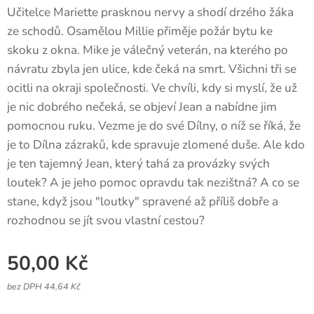
Učitelce Mariette prasknou nervy a shodí drzého žáka
ze schodů. Osamělou Millie přiměje požár bytu ke
skoku z okna. Mike je válečný veterán, na kterého po
návratu zbyla jen ulice, kde čeká na smrt. Všichni tři se
ocitli na okraji společnosti. Ve chvíli, kdy si myslí, že už
je nic dobrého nečeká, se objeví Jean a nabídne jim
pomocnou ruku. Vezme je do své Dílny, o níž se říká, že
je to Dílna zázraků, kde spravuje zlomené duše. Ale kdo
je ten tajemný Jean, který tahá za provázky svých
loutek? A je jeho pomoc opravdu tak nezištná? A co se
stane, když jsou "loutky" spravené až příliš dobře a
rozhodnou se jít svou vlastní cestou?
50,00
Kč
bez DPH 44,64 Kč