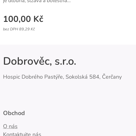
je dlouhá, slzavá a bolestná...
100,00
Kč
bez DPH 89,29 Kč
Dobrověc, s.r.o.
Hospic Dobrého Pastýře, Sokolská 584, Čerčany
Obchod
O nás
Kontaktujte nás