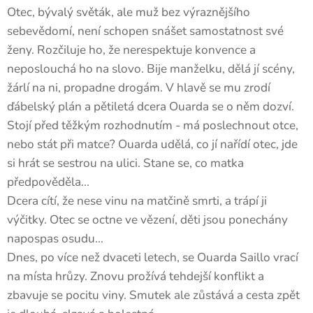
Otec, bývalý světák, ale muž bez výraznějšího
sebevědomí, není schopen snášet samostatnost své
ženy. Rozčiluje ho, že nerespektuje konvence a
neposlouchá ho na slovo. Bije manželku, dělá jí scény,
žárlí na ni, propadne drogám. V hlavě se mu zrodí
ďábelský plán a pětiletá dcera Ouarda se o něm dozví.
Stojí před těžkým rozhodnutím - má poslechnout otce,
nebo stát při matce? Ouarda udělá, co jí nařídí otec, jde
si hrát se sestrou na ulici. Stane se, co matka
předpověděla...
Dcera cítí, že nese vinu na matčině smrti, a trápí ji
výčitky. Otec se octne ve vězení, děti jsou ponechány
napospas osudu...
Dnes, po více než dvaceti letech, se Ouarda Saillo vrací
na místa hrůzy. Znovu prožívá tehdejší konflikt a
zbavuje se pocitu viny. Smutek ale zůstává a cesta zpět