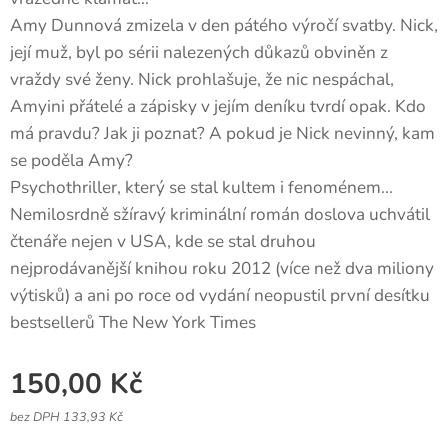
Amy Dunnová zmizela v den pátého výročí svatby. Nick,
její muž, byl po sérii nalezených důkazů obviněn z
vraždy své ženy. Nick prohlašuje, že nic nespáchal,
Amyini přátelé a zápisky v jejím deníku tvrdí opak. Kdo
má pravdu? Jak ji poznat? A pokud je Nick nevinný, kam
se poděla Amy?
Psychothriller, který se stal kultem i fenoménem...
Nemilosrdně sžíravý kriminální román doslova uchvátil
čtenáře nejen v USA, kde se stal druhou
nejprodávanější knihou roku 2012 (více než dva miliony
výtisků) a ani po roce od vydání neopustil první desítku
bestsellerů The New York Times
150,00
Kč
bez DPH 133,93 Kč