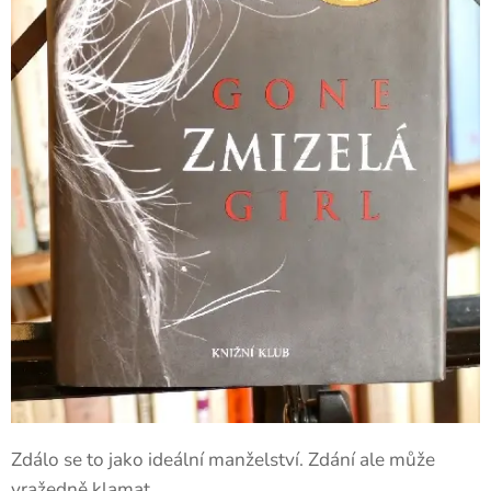
Zdálo se to jako ideální manželství. Zdání ale může
vražedně klamat...